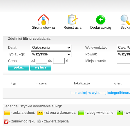
Strona główna
Rejestracja
Dodaj aukcję
Szuka
Zdefiniuj filtr przeglądania
Dział:
Województwo:
Typ aukcji:
Powiat:
od
do
zł
Cena:
Miejscowość:
typ
nazwa
lokalizacja
ofert
brak aukcji w wybranej kategorii/bran
Legenda i szybkie dodawanie aukcji:
-
aukcja usługi
,
-
strona wykonawcy
,
-
zlecę wykonanie
,
-
wy
- zamów od ręki,
- zawiera zdjęcia