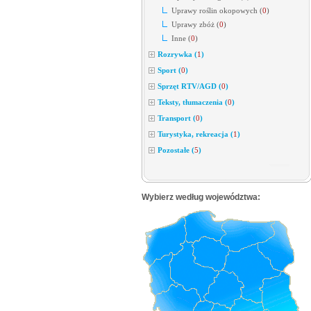
Uprawy roślin okopowych
(
0
)
Uprawy zbóż
(
0
)
Inne
(
0
)
Rozrywka
(
1
)
Sport
(
0
)
Sprzęt RTV/AGD
(
0
)
Teksty, tłumaczenia
(
0
)
Transport
(
0
)
Turystyka, rekreacja
(
1
)
Pozostałe
(
5
)
Wybierz według województwa: