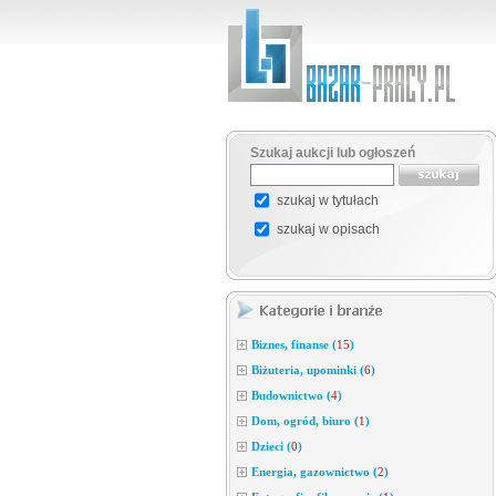
Szukaj aukcji lub ogłoszeń
szukaj w tytułach
szukaj w opisach
Biznes, finanse
(
15
)
Biżuteria, upominki
(
6
)
Budownictwo
(
4
)
Dom, ogród, biuro
(
1
)
Dzieci
(
0
)
Energia, gazownictwo
(
2
)