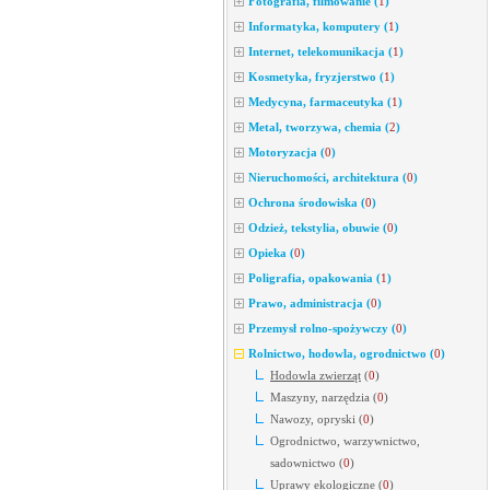
Fotografia, filmowanie
(
1
)
Informatyka, komputery
(
1
)
Internet, telekomunikacja
(
1
)
Kosmetyka, fryzjerstwo
(
1
)
Medycyna, farmaceutyka
(
1
)
Metal, tworzywa, chemia
(
2
)
Motoryzacja
(
0
)
Nieruchomości, architektura
(
0
)
Ochrona środowiska
(
0
)
Odzież, tekstylia, obuwie
(
0
)
Opieka
(
0
)
Poligrafia, opakowania
(
1
)
Prawo, administracja
(
0
)
Przemysł rolno-spożywczy
(
0
)
Rolnictwo, hodowla, ogrodnictwo
(
0
)
Hodowla zwierząt
(
0
)
Maszyny, narzędzia
(
0
)
Nawozy, opryski
(
0
)
Ogrodnictwo, warzywnictwo,
sadownictwo
(
0
)
Uprawy ekologiczne
(
0
)