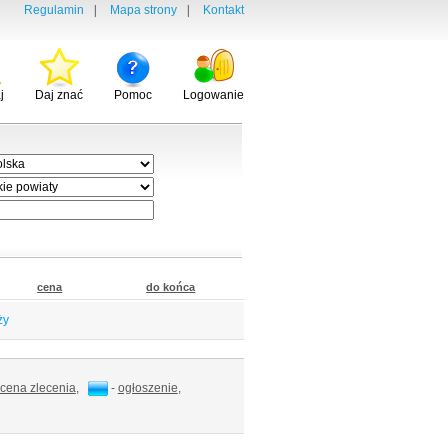
Regulamin
|
Mapa strony
|
Kontakt
j
Daj znać
Pomoc
Logowanie
cena
do końca
ży
cena zlecenia
,
-
ogłoszenie
,