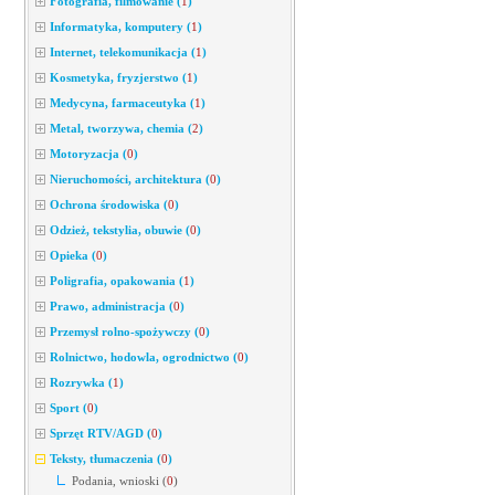
Fotografia, filmowanie
(
1
)
Informatyka, komputery
(
1
)
Internet, telekomunikacja
(
1
)
Kosmetyka, fryzjerstwo
(
1
)
Medycyna, farmaceutyka
(
1
)
Metal, tworzywa, chemia
(
2
)
Motoryzacja
(
0
)
Nieruchomości, architektura
(
0
)
Ochrona środowiska
(
0
)
Odzież, tekstylia, obuwie
(
0
)
Opieka
(
0
)
Poligrafia, opakowania
(
1
)
Prawo, administracja
(
0
)
Przemysł rolno-spożywczy
(
0
)
Rolnictwo, hodowla, ogrodnictwo
(
0
)
Rozrywka
(
1
)
Sport
(
0
)
Sprzęt RTV/AGD
(
0
)
Teksty, tłumaczenia
(
0
)
Podania, wnioski
(
0
)