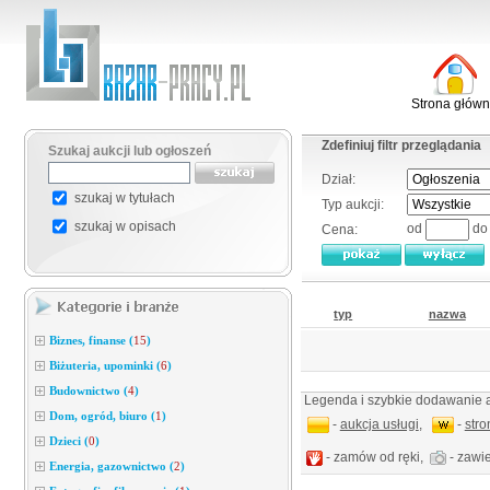
Strona głów
Zdefiniuj filtr przeglądania
Szukaj aukcji lub ogłoszeń
Dział:
szukaj w tytułach
Typ aukcji:
szukaj w opisach
od
d
Cena:
typ
nazwa
Biznes, finanse
(
15
)
Biżuteria, upominki
(
6
)
Budownictwo
(
4
)
Legenda i szybkie dodawanie a
Dom, ogród, biuro
(
1
)
-
aukcja usługi
,
-
str
Dzieci
(
0
)
- zamów od ręki,
- zawie
Energia, gazownictwo
(
2
)