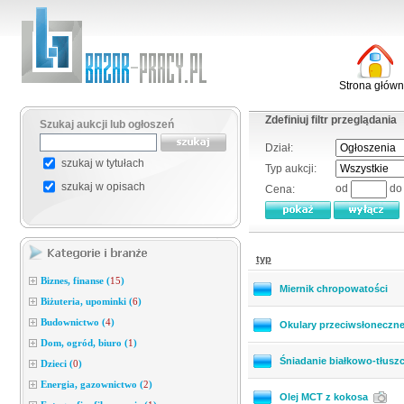
Strona głów
Zdefiniuj filtr przeglądania
Szukaj aukcji lub ogłoszeń
Dział:
szukaj w tytułach
Typ aukcji:
szukaj w opisach
od
d
Cena:
typ
Biznes, finanse
(
15
)
Miernik chropowatości
Biżuteria, upominki
(
6
)
Budownictwo
(
4
)
Okulary przeciwsłoneczne
Dom, ogród, biuro
(
1
)
Śniadanie białkowo-tłusz
Dzieci
(
0
)
Energia, gazownictwo
(
2
)
Olej MCT z kokosa