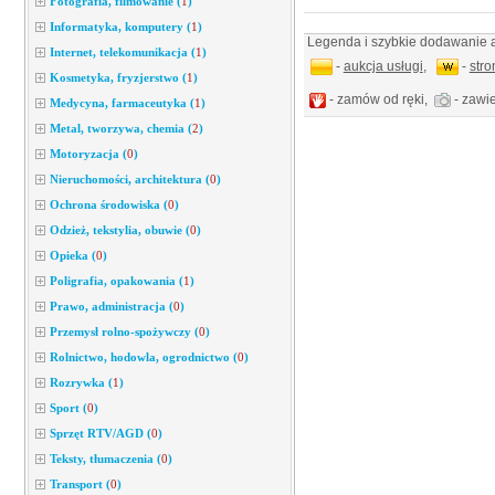
Fotografia, filmowanie
(
1
)
Informatyka, komputery
(
1
)
Legenda i szybkie dodawanie a
Internet, telekomunikacja
(
1
)
-
aukcja usługi
,
-
str
Kosmetyka, fryzjerstwo
(
1
)
- zamów od ręki,
- zawie
Medycyna, farmaceutyka
(
1
)
Metal, tworzywa, chemia
(
2
)
Motoryzacja
(
0
)
Nieruchomości, architektura
(
0
)
Ochrona środowiska
(
0
)
Odzież, tekstylia, obuwie
(
0
)
Opieka
(
0
)
Poligrafia, opakowania
(
1
)
Prawo, administracja
(
0
)
Przemysł rolno-spożywczy
(
0
)
Rolnictwo, hodowla, ogrodnictwo
(
0
)
Rozrywka
(
1
)
Sport
(
0
)
Sprzęt RTV/AGD
(
0
)
Teksty, tłumaczenia
(
0
)
Transport
(
0
)