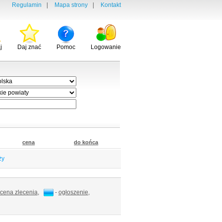
Regulamin
|
Mapa strony
|
Kontakt
j
Daj znać
Pomoc
Logowanie
cena
do końca
ży
cena zlecenia
,
-
ogłoszenie
,