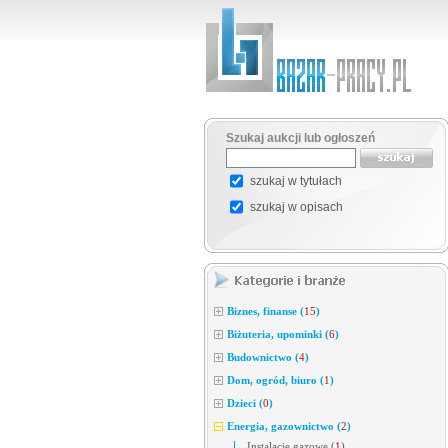
Szukaj aukcji lub ogłoszeń
szukaj w tytułach
szukaj w opisach
Biznes, finanse
(
15
)
Biżuteria, upominki
(
6
)
Budownictwo
(
4
)
Dom, ogród, biuro
(
1
)
Dzieci
(
0
)
Energia, gazownictwo
(
2
)
Instalacje gazowe
(
1
)