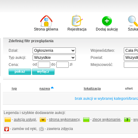
Strona główna
Rejestracja
Dodaj aukcję
Szuka
Zdefiniuj filtr przeglądania
Dział:
Województwo:
Typ aukcji:
Powiat:
od
do
zł
Cena:
Miejscowość:
typ
nazwa
lokalizacja
ofert
brak aukcji w wybranej kategorii/bran
Legenda i szybkie dodawanie aukcji:
-
aukcja usługi
,
-
strona wykonawcy
,
-
zlecę wykonanie
,
-
wy
- zamów od ręki,
- zawiera zdjęcia