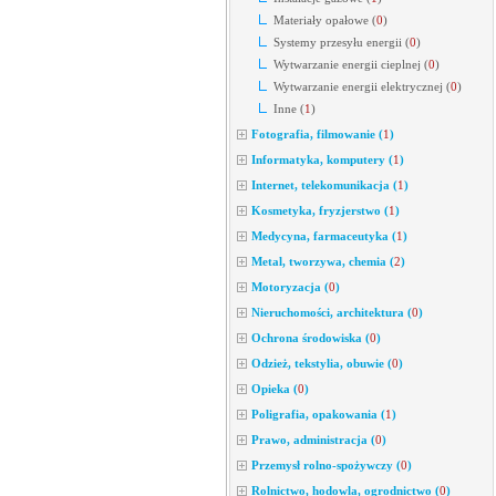
Materiały opałowe
(
0
)
Systemy przesyłu energii
(
0
)
Wytwarzanie energii cieplnej
(
0
)
Wytwarzanie energii elektrycznej
(
0
)
Inne
(
1
)
Fotografia, filmowanie
(
1
)
Informatyka, komputery
(
1
)
Internet, telekomunikacja
(
1
)
Kosmetyka, fryzjerstwo
(
1
)
Medycyna, farmaceutyka
(
1
)
Metal, tworzywa, chemia
(
2
)
Motoryzacja
(
0
)
Nieruchomości, architektura
(
0
)
Ochrona środowiska
(
0
)
Odzież, tekstylia, obuwie
(
0
)
Opieka
(
0
)
Poligrafia, opakowania
(
1
)
Prawo, administracja
(
0
)
Przemysł rolno-spożywczy
(
0
)
Rolnictwo, hodowla, ogrodnictwo
(
0
)