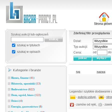
Strona głów
Zdefiniuj filtr przeglądania
Szukaj aukcji lub ogłoszeń
Dział:
szukaj w tytułach
Typ aukcji:
szukaj w opisach
od
d
Cena:
typ
nazwa
Biznes, finanse
(
41
)
Biżuteria, upominki
(
13
)
Budownictwo
(
622
)
Legenda i szybkie dodawanie a
Dom, ogród, biuro
(
122
)
-
aukcja usługi
,
-
str
Dzieci
(
4
)
- zamów od ręki,
- zawie
Energia, gazownictwo
(
8
)