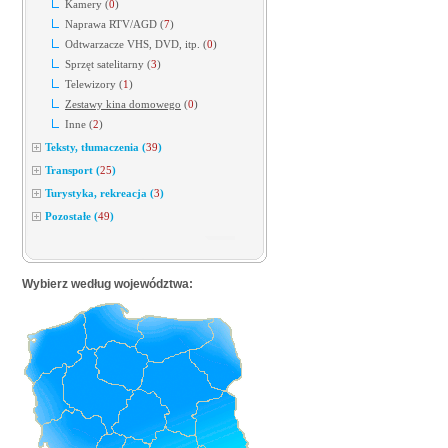
Kamery
(
0
)
Naprawa RTV/AGD
(
7
)
Odtwarzacze VHS, DVD, itp.
(
0
)
Sprzęt satelitarny
(
3
)
Telewizory
(
1
)
Zestawy kina domowego
(
0
)
Inne
(
2
)
Teksty, tłumaczenia
(
39
)
Transport
(
25
)
Turystyka, rekreacja
(
3
)
Pozostałe
(
49
)
Wybierz według województwa: