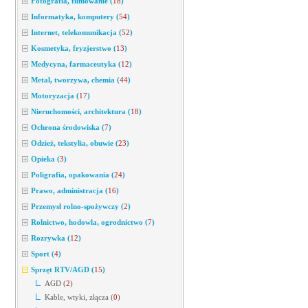
Fotografia, filmowanie
(
18
)
Informatyka, komputery
(
54
)
Internet, telekomunikacja
(
52
)
Kosmetyka, fryzjerstwo
(
13
)
Medycyna, farmaceutyka
(
12
)
Metal, tworzywa, chemia
(
44
)
Motoryzacja
(
17
)
Nieruchomości, architektura
(
18
)
Ochrona środowiska
(
7
)
Odzież, tekstylia, obuwie
(
23
)
Opieka
(
3
)
Poligrafia, opakowania
(
24
)
Prawo, administracja
(
16
)
Przemysł rolno-spożywczy
(
2
)
Rolnictwo, hodowla, ogrodnictwo
(
7
)
Rozrywka
(
12
)
Sport
(
4
)
Sprzęt RTV/AGD
(
15
)
AGD
(
2
)
Kable, wtyki, złącza
(
0
)