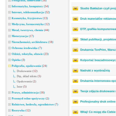
Fotografia, filmowanie
(
18
)
Informatyka, komputery
(
54
)
Studio Bakłażan czyli pro
Internet, telekomunikacja
(
52
)
Kosmetyka, fryzjerstwo
(
13
)
Druk materiałów reklamo
Medycyna, farmaceutyka
(
12
)
DTP, grafika komputerow
Metal, tworzywa, chemia
(
44
)
Motoryzacja
(
17
)
Skład publikacji, projek
Nieruchomości, architektura
(
18
)
Ochrona środowiska
(
7
)
Drukarnia TonPrint, Wars
Odzież, tekstylia, obuwie
(
23
)
Opieka
(
3
)
Kolportaż beazadresowyc
Poligrafia, opakowania
(
24
)
Nadruki z wyobraźnią
Drukowanie
(
12
)
Dtp, skład tekstu
(
5
)
Drukarnia Internetowa epo
Opakowania
(
2
)
Inne
(
5
)
Twoje zdjęcia drukowane 
Prawo, administracja
(
16
)
Przemysł rolno-spożywczy
(
2
)
Profesjonalny druk online (
Rolnictwo, hodowla, ogrodnictwo
(
7
)
Rozrywka
(
12
)
Witaj! Co mogę dla Ciebie