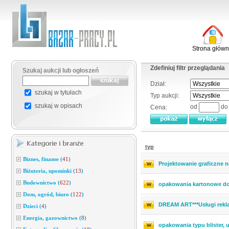
Strona głów
Zdefiniuj filtr przeglądania
Szukaj aukcji lub ogłoszeń
Dział:
szukaj w tytułach
Typ aukcji:
szukaj w opisach
od
d
Cena:
typ
Biznes, finanse
(
41
)
Projektowanie graficzne n
Biżuteria, upominki
(
13
)
Budownictwo
(
622
)
opakowania kartonowe d
Dom, ogród, biuro
(
122
)
DREAM ART***Usługi rekl
Dzieci
(
4
)
Energia, gazownictwo
(
8
)
opakowania typu blister, 