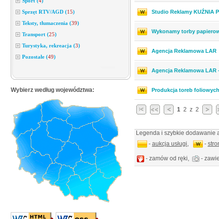
Sport
(
4
)
Sprzęt RTV/AGD
(
15
)
Studio Reklamy KUŹNIA
Teksty, tłumaczenia
(
39
)
Wykonamy torby papierowe
Transport
(
25
)
Turystyka, rekreacja
(
3
)
Agencja Reklamowa LAR
Pozostałe
(
49
)
Agencja Reklamowa LA
Wybierz według województwa:
Produkcja toreb foliowyc
1
2
z
2
Legenda i szybkie dodawanie a
-
aukcja usługi
,
-
str
- zamów od ręki,
- zawie