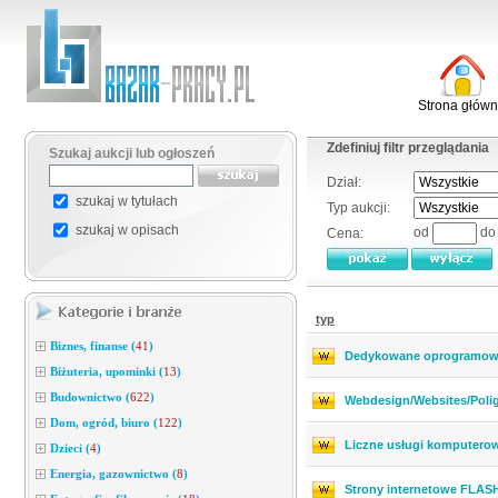
Strona głów
Zdefiniuj filtr przeglądania
Szukaj aukcji lub ogłoszeń
Dział:
szukaj w tytułach
Typ aukcji:
szukaj w opisach
od
d
Cena:
typ
Biznes, finanse
(
41
)
Dedykowane oprogramowa
Biżuteria, upominki
(
13
)
Budownictwo
(
622
)
Webdesign/Websites/Polig
Dom, ogród, biuro
(
122
)
Liczne usługi komputero
Dzieci
(
4
)
Energia, gazownictwo
(
8
)
Strony internetowe FLASH