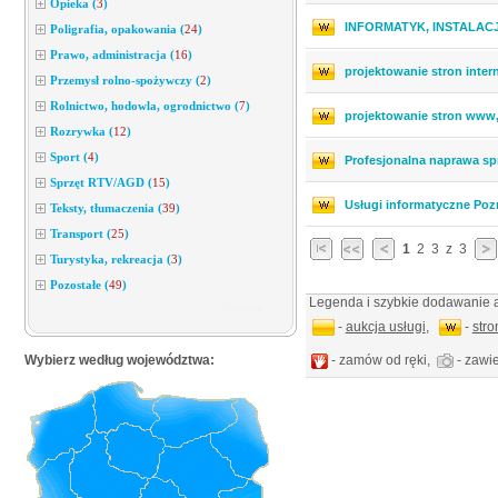
Opieka
(
3
)
INFORMATYK, INSTALAC
Poligrafia, opakowania
(
24
)
Prawo, administracja
(
16
)
projektowanie stron inte
Przemysł rolno-spożywczy
(
2
)
Rolnictwo, hodowla, ogrodnictwo
(
7
)
projektowanie stron www,
Rozrywka
(
12
)
Sport
(
4
)
Profesjonalna naprawa s
Sprzęt RTV/AGD
(
15
)
Usługi informatyczne Po
Teksty, tłumaczenia
(
39
)
Transport
(
25
)
1
2
3
z
3
Turystyka, rekreacja
(
3
)
Pozostałe
(
49
)
Legenda i szybkie dodawanie a
-
aukcja usługi
,
-
str
Wybierz według województwa:
- zamów od ręki,
- zawie