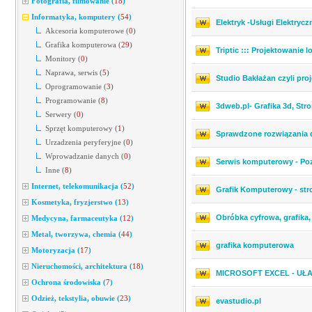
Fotografia, filmowanie
(
18
)
Informatyka, komputery
(
54
)
Elektryk -Usługi Elektryczne
Akcesoria komputerowe
(
0
)
Grafika komputerowa
(
29
)
Triptic ::: Projektowanie
Monitory
(
0
)
Naprawa, serwis
(
5
)
Studio Bakłażan czyli proj
Oprogramowanie
(
3
)
Programowanie
(
8
)
3dweb.pl- Grafika 3d, St
Serwery
(
0
)
Sprzęt komputerowy
(
1
)
Sprawdzone rozwiązania d
Urzadzenia peryferyjne
(
0
)
Wprowadzanie danych
(
0
)
Serwis komputerowy - Poz
Inne
(
8
)
Internet, telekomunikacja
(
52
)
Grafik Komputerowy - str
Kosmetyka, fryzjerstwo
(
13
)
Obróbka cyfrowa, grafika, 
Medycyna, farmaceutyka
(
12
)
Metal, tworzywa, chemia
(
44
)
grafika komputerowa
Motoryzacja
(
17
)
Nieruchomości, architektura
(
18
)
MICROSOFT EXCEL - UŁ
Ochrona środowiska
(
7
)
Odzież, tekstylia, obuwie
(
23
)
evastudio.pl