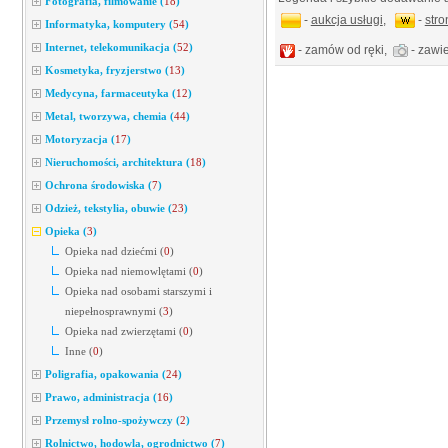
Fotografia, filmowanie
(
18
)
-
aukcja usługi
,
-
str
Informatyka, komputery
(
54
)
Internet, telekomunikacja
(
52
)
- zamów od ręki,
- zawie
Kosmetyka, fryzjerstwo
(
13
)
Medycyna, farmaceutyka
(
12
)
Metal, tworzywa, chemia
(
44
)
Motoryzacja
(
17
)
Nieruchomości, architektura
(
18
)
Ochrona środowiska
(
7
)
Odzież, tekstylia, obuwie
(
23
)
Opieka
(
3
)
Opieka nad dziećmi
(
0
)
Opieka nad niemowlętami
(
0
)
Opieka nad osobami starszymi i
niepełnosprawnymi
(
3
)
Opieka nad zwierzętami
(
0
)
Inne
(
0
)
Poligrafia, opakowania
(
24
)
Prawo, administracja
(
16
)
Przemysł rolno-spożywczy
(
2
)
Rolnictwo, hodowla, ogrodnictwo
(
7
)