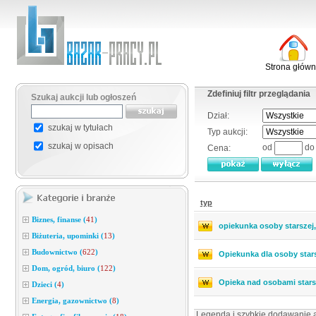
Strona głów
Zdefiniuj filtr przeglądania
Szukaj aukcji lub ogłoszeń
Dział:
szukaj w tytułach
Typ aukcji:
szukaj w opisach
od
d
Cena:
typ
Biznes, finanse
(
41
)
opiekunka osoby starszej
Biżuteria, upominki
(
13
)
Budownictwo
(
622
)
Opiekunka dla osoby stars
Dom, ogród, biuro
(
122
)
Opieka nad osobami star
Dzieci
(
4
)
Energia, gazownictwo
(
8
)
Legenda i szybkie dodawanie a