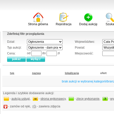
Strona główna
Rejestracja
Dodaj aukcję
Szuka
Zdefiniuj filtr przeglądania
Dział:
Województwo:
Typ aukcji:
Powiat:
od
do
zł
Cena:
Miejscowość:
typ
nazwa
lokalizacja
ofert
brak aukcji w wybranej kategorii/bran
Legenda i szybkie dodawanie aukcji:
-
aukcja usługi
,
-
strona wykonawcy
,
-
zlecę wykonanie
,
-
wy
- zamów od ręki,
- zawiera zdjęcia