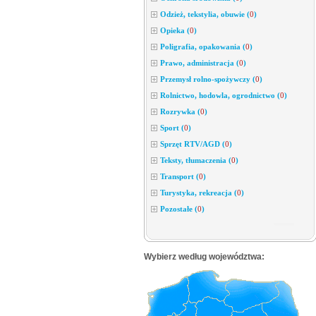
Odzież, tekstylia, obuwie
(
0
)
Opieka
(
0
)
Poligrafia, opakowania
(
0
)
Prawo, administracja
(
0
)
Przemysł rolno-spożywczy
(
0
)
Rolnictwo, hodowla, ogrodnictwo
(
0
)
Rozrywka
(
0
)
Sport
(
0
)
Sprzęt RTV/AGD
(
0
)
Teksty, tłumaczenia
(
0
)
Transport
(
0
)
Turystyka, rekreacja
(
0
)
Pozostałe
(
0
)
Wybierz według województwa: