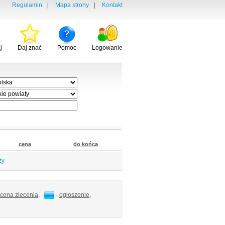
Regulamin
|
Mapa strony
|
Kontakt
j
Daj znać
Pomoc
Logowanie
cena
do końca
ży
cena zlecenia
,
-
ogłoszenie
,