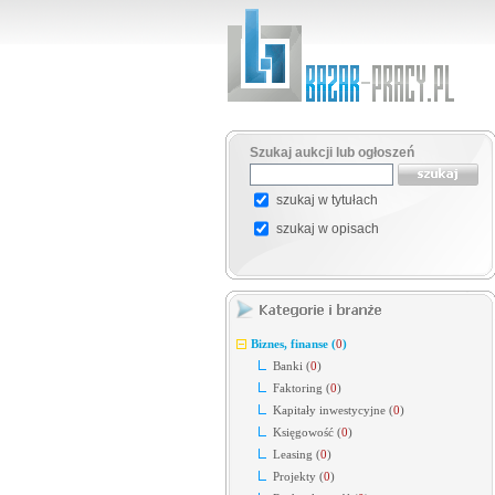
Szukaj aukcji lub ogłoszeń
szukaj w tytułach
szukaj w opisach
Biznes, finanse
(
0
)
Banki
(
0
)
Faktoring
(
0
)
Kapitały inwestycyjne
(
0
)
Księgowość
(
0
)
Leasing
(
0
)
Projekty
(
0
)