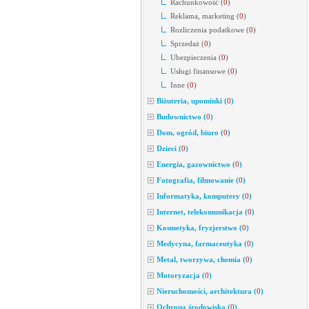
Rachunkowość
(
0
)
Reklama, marketing
(
0
)
Rozliczenia podatkowe
(
0
)
Sprzedaż
(
0
)
Ubezpieczenia
(
0
)
Usługi finansowe
(
0
)
Inne
(
0
)
Biżuteria, upominki
(
0
)
Budownictwo
(
0
)
Dom, ogród, biuro
(
0
)
Dzieci
(
0
)
Energia, gazownictwo
(
0
)
Fotografia, filmowanie
(
0
)
Informatyka, komputery
(
0
)
Internet, telekomunikacja
(
0
)
Kosmetyka, fryzjerstwo
(
0
)
Medycyna, farmaceutyka
(
0
)
Metal, tworzywa, chemia
(
0
)
Motoryzacja
(
0
)
Nieruchomości, architektura
(
0
)
Ochrona środowiska
(
0
)