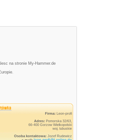
nalesc na stronie My-Hammer.de
Europie.
Firma:
Leon-profi
Adres:
Pomorska 32/63,
66-400 Gorzow Wielkopolski
woj. lubuskie
Osoba kontaktowa:
Jozef Rudewicz