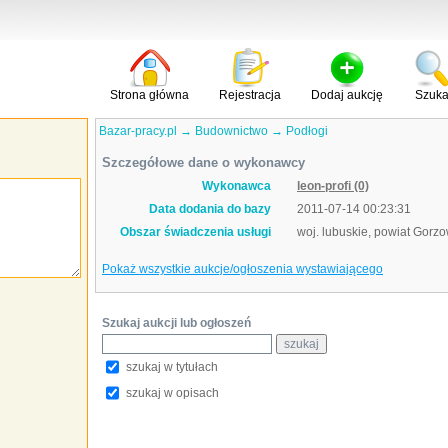
Strona główna
Rejestracja
Dodaj aukcję
Szuka
Bazar-pracy.pl
→
Budownictwo
→
Podłogi
Szczegółowe dane o wykonawcy
Wykonawca
leon-profi (0)
Data dodania do bazy
2011-07-14 00:23:31
Obszar świadczenia usługi
woj. lubuskie, powiat Gorzo
Pokaż wszystkie aukcje/ogłoszenia wystawiającego
Szukaj aukcji lub ogłoszeń
szukaj w tytułach
szukaj w opisach