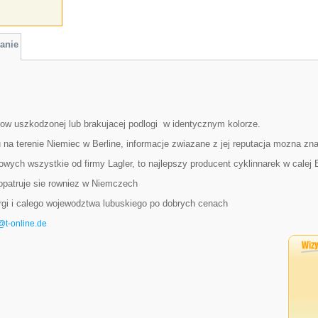
anie
kow uszkodzonej lub brakujacej podlogi w identycznym kolorze.
ku na terenie Niemiec w Berline, informacje zwiazane z jej reputacja mozna z
ch wszystkie od firmy Lagler, to najlepszy producent cyklinnarek w calej 
patruje sie rowniez w Niemczech
rgi i calego wojewodztwa lubuskiego po dobrych cenach
@t-online.de