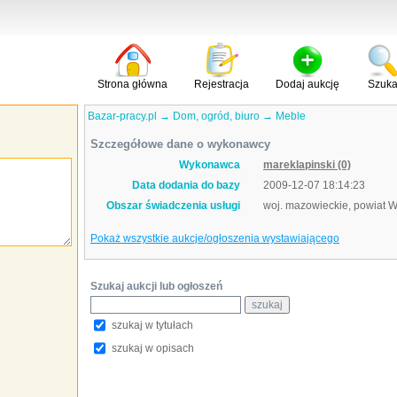
Strona główna
Rejestracja
Dodaj aukcję
Szuka
Bazar-pracy.pl
→
Dom, ogród, biuro
→
Meble
Szczegółowe dane o wykonawcy
Wykonawca
mareklapinski (0)
Data dodania do bazy
2009-12-07 18:14:23
Obszar świadczenia usługi
woj. mazowieckie, powiat
Pokaż wszystkie aukcje/ogłoszenia wystawiającego
Szukaj aukcji lub ogłoszeń
szukaj w tytułach
szukaj w opisach