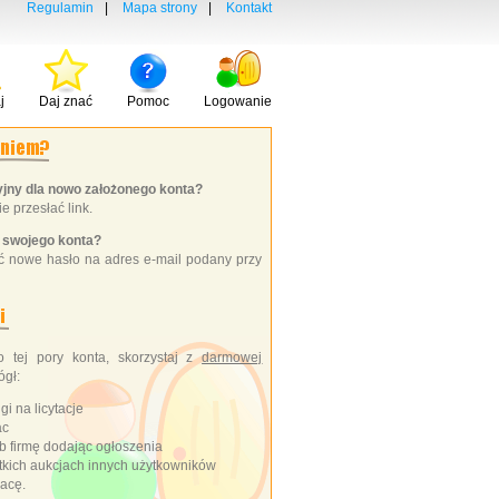
Regulamin
|
Mapa strony
|
Kontakt
j
Daj znać
Pomoc
Logowanie
cyjny dla nowo założonego konta?
e przesłać link.
o swojego konta?
ać nowe hasło na adres e-mail podany przy
o tej pory konta, skorzystaj z
darmowej
ógł:
i na licytacje
ac
b firmę dodając ogłoszenia
tkich aukcjach innych użytkowników
acę.