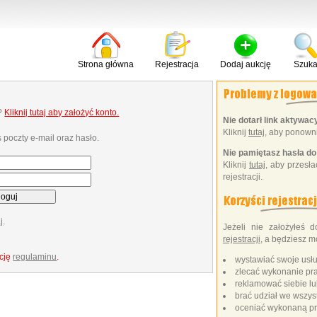
Strona główna
Rejestracja
Dodaj aukcję
Szuka
e?
Kliknij tutaj aby założyć konto.
Nie dotarł link aktywa
Kliknij
tutaj
, aby ponowni
s poczty e-mail oraz hasło.
Nie pamiętasz hasła d
Kliknij
tutaj
, aby przesł
rejestracji.
j
.
Jeżeli nie założyłeś d
rejestracji
, a będziesz m
ację
regulaminu
.
wystawiać swoje usług
zlecać wykonanie pr
reklamować siebie lu
brać udział we wszys
oceniać wykonaną pr