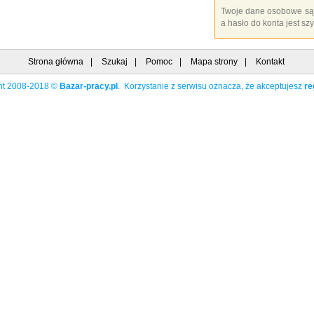
Twoje dane osobowe są
a hasło do konta jest sz
Strona główna
|
Szukaj
|
Pomoc
|
Mapa strony
|
Kontakt
ht 2008-2018 ©
Bazar-pracy.pl
. Korzystanie z serwisu oznacza, że akceptujesz
re