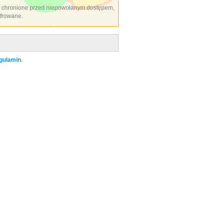
 chronione przed niepowołanym dostępem,
yfrowane.
gulamin
.